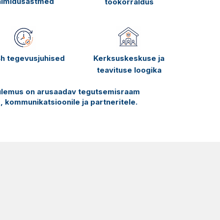
almidusastmed
töökorraldus
h tegevusjuhised
Kerksuskeskuse ja
teavituse loogika
. Tulemus on arusaadav tegutsemisraam
ile, kommunikatsioonile ja partneritele.