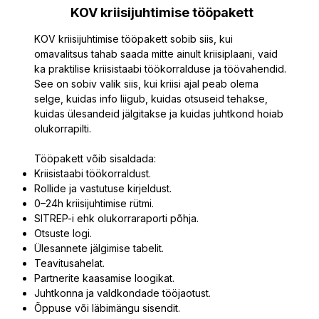
KOV kriisijuhtimise tööpakett
KOV kriisijuhtimise tööpakett sobib siis, kui
omavalitsus tahab saada mitte ainult kriisiplaani, vaid
ka praktilise kriisistaabi töökorralduse ja töövahendid.
See on sobiv valik siis, kui kriisi ajal peab olema
selge, kuidas info liigub, kuidas otsuseid tehakse,
kuidas ülesandeid jälgitakse ja kuidas juhtkond hoiab
olukorrapilti.
Tööpakett võib sisaldada:
Kriisistaabi töökorraldust.
Rollide ja vastutuse kirjeldust.
0–24h kriisijuhtimise rütmi.
SITREP-i ehk olukorraraporti põhja.
Otsuste logi.
Ülesannete jälgimise tabelit.
Teavitusahelat.
Partnerite kaasamise loogikat.
Juhtkonna ja valdkondade tööjaotust.
Õppuse või läbimängu sisendit.