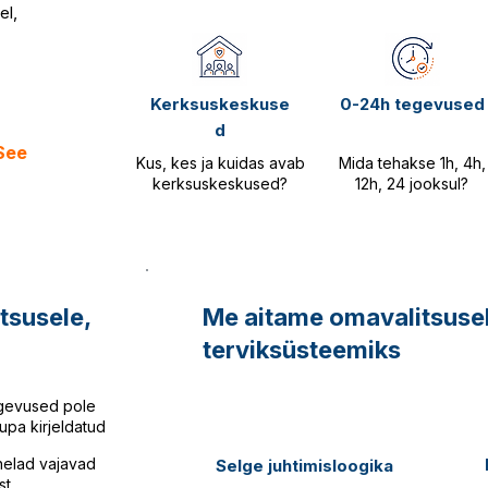
el,
Kerksuskeskuse
0-24h tegevused
d
 See
Kus, kes ja kuidas avab
Mida tehakse 1h, 4h,
kerksuskeskused?
12h, 24 jooksul?
tsusele,
Me aitame omavalitsusel
terviksüsteemiks
gevused pole
aupa kirjeldatud
helad vajavad
Selge juhtimisloogika
st