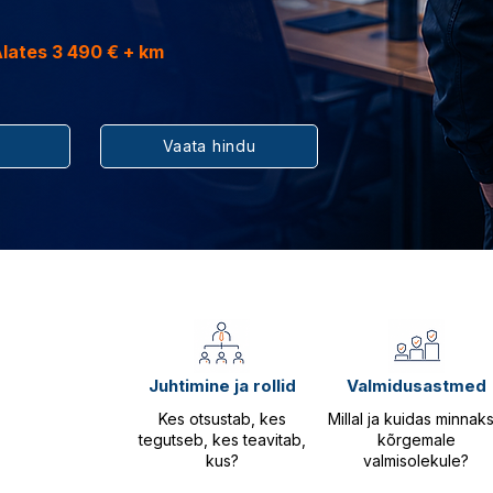
 Alates 3 490 € + km
Vaata hindu
Juhtimine ja rollid
Valmidusastmed
Kes otsustab, kes
Millal ja kuidas minnak
tegutseb, kes teavitab,
kõrgemale
kus?
valmisolekule?