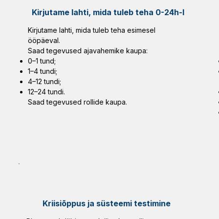
Kirjutame lahti, mida tuleb teha 0-24h-l
Kirjutame lahti, mida tuleb teha esimesel
ööpäeval.
Saad tegevused ajavahemike kaupa:
0–1 tund;
1–4 tundi;
4–12 tundi;
12–24 tundi.
Saad tegevused rollide kaupa.
Kriisiõppus ja süsteemi testimine