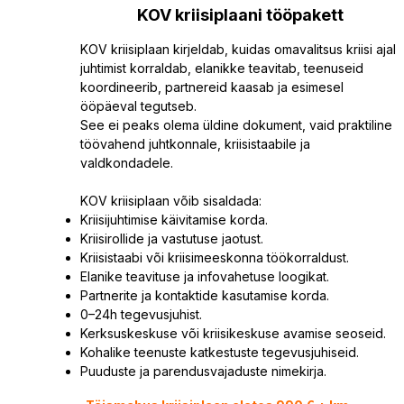
KOV kriisiplaani tööpakett
KOV kriisiplaan kirjeldab, kuidas omavalitsus kriisi ajal
juhtimist korraldab, elanikke teavitab, teenuseid
koordineerib, partnereid kaasab ja esimesel
ööpäeval tegutseb.
See ei peaks olema üldine dokument, vaid praktiline
töövahend juhtkonnale, kriisistaabile ja
valdkondadele.
KOV kriisiplaan võib sisaldada:
Kriisijuhtimise käivitamise korda.
Kriisirollide ja vastutuse jaotust.
Kriisistaabi või kriisimeeskonna töökorraldust.
Elanike teavituse ja infovahetuse loogikat.
Partnerite ja kontaktide kasutamise korda.
0–24h tegevusjuhist.
Kerksuskeskuse või kriisikeskuse avamise seoseid.
Kohalike teenuste katkestuste tegevusjuhiseid.
Puuduste ja parendusvajaduste nimekirja.