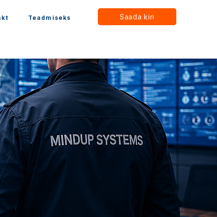
Saada kiri
akt
Teadmiseks