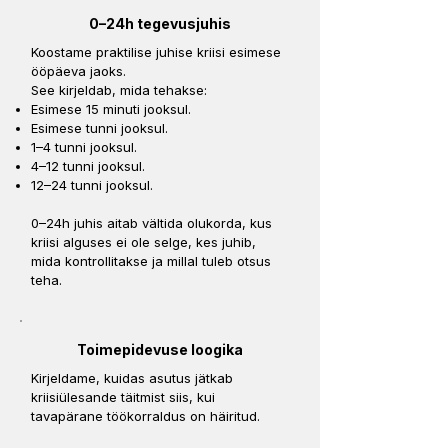
0–24h tegevusjuhis
Koostame praktilise juhise kriisi esimese
ööpäeva jaoks.
See kirjeldab, mida tehakse:
Esimese 15 minuti jooksul.
Esimese tunni jooksul.
1–4 tunni jooksul.
4–12 tunni jooksul.
12–24 tunni jooksul.
0–24h juhis aitab vältida olukorda, kus
kriisi alguses ei ole selge, kes juhib,
mida kontrollitakse ja millal tuleb otsus
teha.
Toimepidevuse loogika
Kirjeldame, kuidas asutus jätkab
kriisiülesande täitmist siis, kui
tavapärane töökorraldus on häiritud.