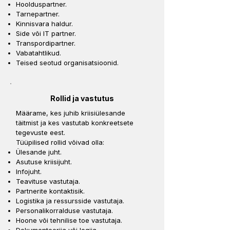
Hoolduspartner.
Tarnepartner.
Kinnisvara haldur.
Side või IT partner.
Transpordipartner.
Vabatahtlikud.
Teised seotud organisatsioonid.
Rollid ja vastutus
Määrame, kes juhib kriisiülesande
täitmist ja kes vastutab konkreetsete
tegevuste eest.
Tüüpilised rollid võivad olla:
Ülesande juht.
Asutuse kriisijuht.
Infojuht.
Teavituse vastutaja.
Partnerite kontaktisik.
Logistika ja ressursside vastutaja.
Personalikorralduse vastutaja.
Hoone või tehnilise toe vastutaja.