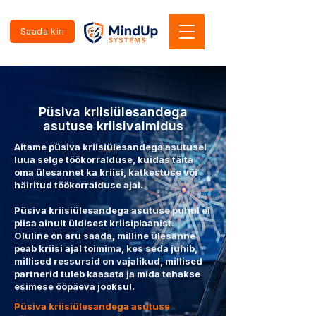
Saada kiri
Püsiva kriisiülesandega
asutuse kriisivalmidus
Aitame püsiva kriisiülesandega asutusel
luua selge töökorralduse, kuidas täita
oma ülesannet ka kriisi, katkestuse või
häiritud töökorralduse ajal.
Püsiva kriisiülesandega asutuse puhul ei
piisa ainult üldisest kriisiplaanist.
Oluline on aru saada, milline ülesanne
peab kriisi ajal toimima, kes seda juhib,
millised ressursid on vajalikud, millised
partnerid tuleb kaasata ja mida tehakse
esimese ööpäeva jooksul.
Püsiva kriisiülesandega asutuse