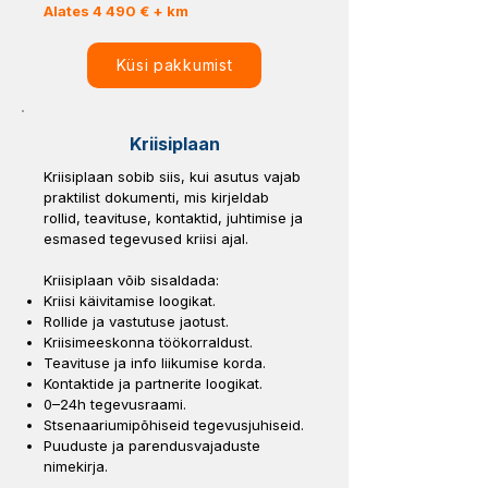
Alates 4 490 € + km
Küsi pakkumist
Kriisiplaan
Kriisiplaan sobib siis, kui asutus vajab
praktilist dokumenti, mis kirjeldab
rollid, teavituse, kontaktid, juhtimise ja
esmased tegevused kriisi ajal.
Kriisiplaan võib sisaldada:
Kriisi käivitamise loogikat.
Rollide ja vastutuse jaotust.
Kriisimeeskonna töökorraldust.
Teavituse ja info liikumise korda.
Kontaktide ja partnerite loogikat.
0–24h tegevusraami.
Stsenaariumipõhiseid tegevusjuhiseid.
Puuduste ja parendusvajaduste
nimekirja.