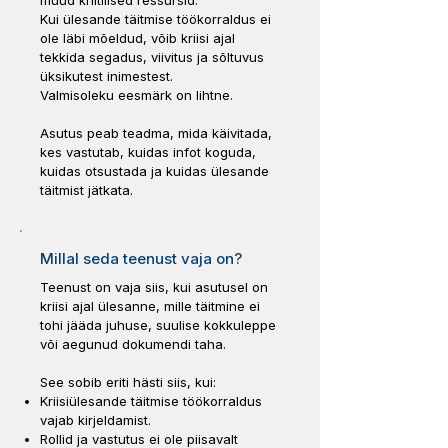
muud kriitilised ressursid.
Kui ülesande täitmise töökorraldus ei
ole läbi mõeldud, võib kriisi ajal
tekkida segadus, viivitus ja sõltuvus
üksikutest inimestest.
Valmisoleku eesmärk on lihtne.
Asutus peab teadma, mida käivitada,
kes vastutab, kuidas infot koguda,
kuidas otsustada ja kuidas ülesande
täitmist jätkata.
Millal seda teenust vaja on?
Teenust on vaja siis, kui asutusel on
kriisi ajal ülesanne, mille täitmine ei
tohi jääda juhuse, suulise kokkuleppe
või aegunud dokumendi taha.
See sobib eriti hästi siis, kui:
Kriisiülesande täitmise töökorraldus
vajab kirjeldamist.
Rollid ja vastutus ei ole piisavalt