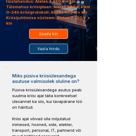
täislahendus: Alates 4 490 € + km
Täismahus kriisiplaan: Alates 990 € + km
0–24h kriisiprotokoll: Alates 490 € + km
Kriisijuhtimise süsteem: Alates 3 490 € +
km
Saada kiri
Vaata hindu
Miks püsiva kriisiülesandega
asutuse valmisolek oluline on?
Püsiva kriisiülesandega asutus peab
suutma kriisi ajal täita konkreetset
ülesannet ka siis, kui tavapärane töö
on häiritud.
Kriisi ajal võivad olla mõjutatud
inimesed, hooned, side, elekter,
transport, personal, IT, partnerid või