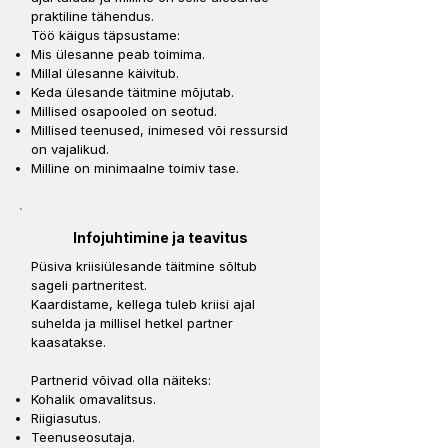
praktiline tähendus.
Töö käigus täpsustame:
Mis ülesanne peab toimima.
Millal ülesanne käivitub.
Keda ülesande täitmine mõjutab.
Millised osapooled on seotud.
Millised teenused, inimesed või ressursid
on vajalikud.
Milline on minimaalne toimiv tase.
Infojuhtimine ja teavitus
Püsiva kriisiülesande täitmine sõltub
sageli partneritest.
Kaardistame, kellega tuleb kriisi ajal
suhelda ja millisel hetkel partner
kaasatakse.
Partnerid võivad olla näiteks:
Kohalik omavalitsus.
Riigiasutus.
Teenuseosutaja.