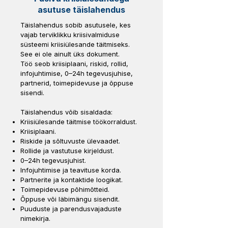
asutuse täislahendus
Täislahendus sobib asutusele, kes
vajab terviklikku kriisivalmiduse
süsteemi kriisiülesande täitmiseks.
See ei ole ainult üks dokument.
Töö seob kriisiplaani, riskid, rollid,
infojuhtimise, 0–24h tegevusjuhise,
partnerid, toimepidevuse ja õppuse
sisendi.
Täislahendus võib sisaldada:
Kriisiülesande täitmise töökorraldust.
Kriisiplaani.
Riskide ja sõltuvuste ülevaadet.
Rollide ja vastutuse kirjeldust.
0–24h tegevusjuhist.
Infojuhtimise ja teavituse korda.
Partnerite ja kontaktide loogikat.
Toimepidevuse põhimõtteid.
Õppuse või läbimängu sisendit.
Puuduste ja parendusvajaduste
nimekirja.