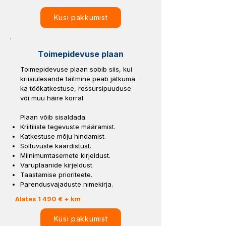
Küsi pakkumist
Toimepidevuse plaan
Toimepidevuse plaan sobib siis, kui
kriisiülesande täitmine peab jätkuma
ka töökatkestuse, ressursipuuduse
või muu häire korral.
Plaan võib sisaldada:
Kriitiliste tegevuste määramist.
Katkestuse mõju hindamist.
Sõltuvuste kaardistust.
Miinimumtasemete kirjeldust.
Varuplaanide kirjeldust.
Taastamise prioriteete.
Parendusvajaduste nimekirja.
Alates 1 490 € + km
Küsi pakkumist