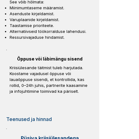
See võib hõlmata:
Miinimumtaseme määramist.
Asenduste kirjeldamist.
Varuplaanide kirjeldamist.
Taastamise prioriteete.
Alternatiivseid töökorralduse lahendusi.
Ressursivajaduse hindamist.
Õppuse või läbimängu sisend
Kriisiülesande täitmist tuleb harjutada.
Koostame vajadusel õppuse või
lauaõppuse sisendi, et kontrollida, kas
rollid, 0–24h juhis, partnerite kaasamine
ja infojuhtimine toimivad ka päriselt.
Teenused ja hinnad
Püsiva kriisiülesandega