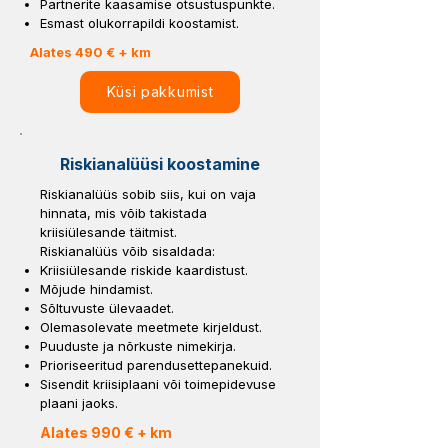
Partnerite kaasamise otsustuspunkte.
Esmast olukorrapildi koostamist.
Alates 490 € + km
Küsi pakkumist
Riskianalüüsi koostamine
Riskianalüüs sobib siis, kui on vaja
hinnata, mis võib takistada
kriisiülesande täitmist.
Riskianalüüs võib sisaldada:
Kriisiülesande riskide kaardistust.
Mõjude hindamist.
Sõltuvuste ülevaadet.
Olemasolevate meetmete kirjeldust.
Puuduste ja nõrkuste nimekirja.
Prioriseeritud parendusettepanekuid.
Sisendit kriisiplaani või toimepidevuse
plaani jaoks.
Alates 990 € + km