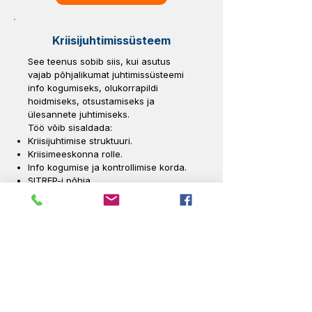
Kriisijuhtimissüsteem
See teenus sobib siis, kui asutus
vajab põhjalikumat juhtimissüsteemi
info kogumiseks, olukorrapildi
hoidmiseks, otsustamiseks ja
ülesannete juhtimiseks.
Töö võib sisaldada:
Kriisijuhtimise struktuuri.
Kriisimeeskonna rolle.
Info kogumise ja kontrollimise korda.
SITREP-i põhja.
Otsuste logi.
Ülesannete jälgimise tabelit.
Teavituse ja eskalatsiooni
põhimõtteid.
Partnerite kaasamise loogikat.
0–24h juhtimisrütmi.
Alates 3 490 € + km
Küsi pakkumist