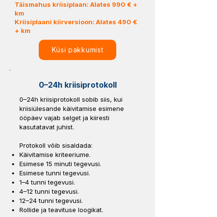
Täismahus kriisiplaan: Alates 990 € +
km
Kriisiplaani kiirversioon: Alates 490 €
+ km
Küsi pakkumist
0–24h kriisiprotokoll
0–24h kriisiprotokoll sobib siis, kui
kriisiülesande käivitamise esimene
ööpäev vajab selget ja kiiresti
kasutatavat juhist.
Protokoll võib sisaldada:
Käivitamise kriteeriume.
Esimese 15 minuti tegevusi.
Esimese tunni tegevusi.
1–4 tunni tegevusi.
4–12 tunni tegevusi.
12–24 tunni tegevusi.
Rollide ja teavituse loogikat.