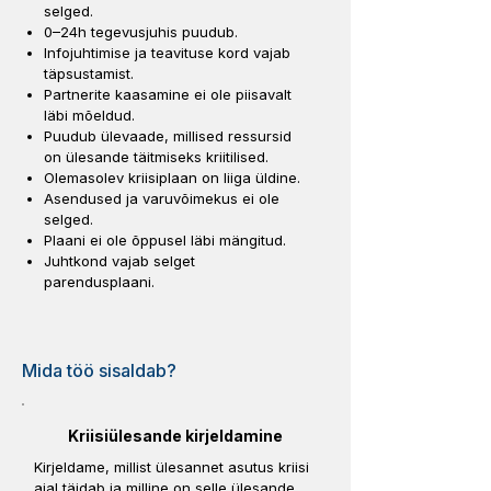
selged.
0–24h tegevusjuhis puudub.
Infojuhtimise ja teavituse kord vajab
täpsustamist.
Partnerite kaasamine ei ole piisavalt
läbi mõeldud.
Puudub ülevaade, millised ressursid
on ülesande täitmiseks kriitilised.
Olemasolev kriisiplaan on liiga üldine.
Asendused ja varuvõimekus ei ole
selged.
Plaani ei ole õppusel läbi mängitud.
Juhtkond vajab selget
parendusplaani.
Mida töö sisaldab?
Kriisiülesande kirjeldamine
Kirjeldame, millist ülesannet asutus kriisi
ajal täidab ja milline on selle ülesande