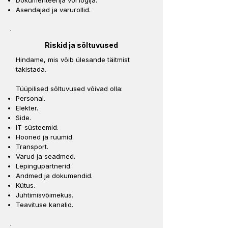
Dokumenteerija või logija.
Asendajad ja varurollid.
Riskid ja sõltuvused
Hindame, mis võib ülesande täitmist
takistada.
Tüüpilised sõltuvused võivad olla:
Personal.
Elekter.
Side.
IT-süsteemid.
Hooned ja ruumid.
Transport.
Varud ja seadmed.
Lepingupartnerid.
Andmed ja dokumendid.
Kütus.
Juhtimisvõimekus.
Teavituse kanalid.