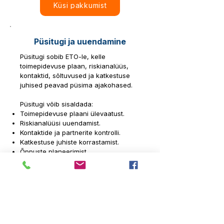
Küsi pakkumist
Püsitugi ja uuendamine
Püsitugi sobib ETO-le, kelle
toimepidevuse plaan, riskianalüüs,
kontaktid, sõltuvused ja katkestuse
juhised peavad püsima ajakohased.
Püsitugi võib sisaldada:
Toimepidevuse plaani ülevaatust.
Riskianalüüsi uuendamist.
Kontaktide ja partnerite kontrolli.
Katkestuse juhiste korrastamist.
Õppuste planeerimist.
Parendusplaani jälgimist.
Juhtkonna lühikokkuvõtteid.
Baastugi: Alates 390 € + km / kuus
Dokumentide kvartaalne ülevaatus:
Alates 590 € + km / kvartal
Küsi pakkumist