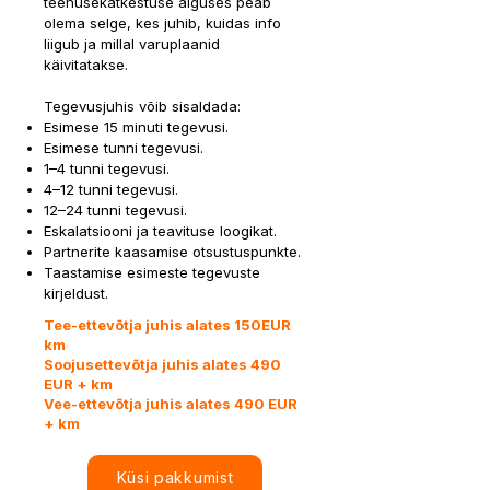
teenusekatkestuse alguses peab
olema selge, kes juhib, kuidas info
liigub ja millal varuplaanid
käivitatakse.
Tegevusjuhis võib sisaldada:
Esimese 15 minuti tegevusi.
Esimese tunni tegevusi.
1–4 tunni tegevusi.
4–12 tunni tegevusi.
12–24 tunni tegevusi.
Eskalatsiooni ja teavituse loogikat.
Partnerite kaasamise otsustuspunkte.
Taastamise esimeste tegevuste
kirjeldust.
Tee-ettevõtja juhis alates 150EUR
km
Soojusettevõtja juhis alates 490
EUR + km
Vee-ettevõtja juhis alates 490 EUR
+ km
Küsi pakkumist