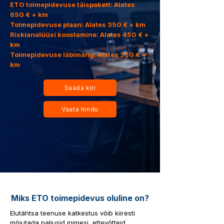
ETO toimepidevuse täispakett: Alates
650 € + km
Toimepidevuse plaan: Alates 350 € + km
Riskianalüüsi koostamine: Alates 450 € +
km
Toimepidevuse läbimäng: Alates 350 € +
km
Saada kiri
Vaata hindu
Miks ETO toimepidevus oluline on?
Elutähtsa teenuse katkestus võib kiiresti
mõjutada paljusid inimesi, ettevõtteid,