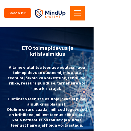
Saada kiri
ETO toimepidevus ja
kriisivalmidus
Aitame elutähtsa teenuse osutajal luua
toimepidevuse süsteemi, mis aitab
teenust jätkata ka katkestuse, tehnilise
rikke, ressursipuuduse, tarnehäire või
muu kriisi ajal.
Elutähtsa teenuse osutaja jaoks ei piisa
ainult kriisiplaanist.
Oluline on aru saada, millised tegevused
on kriitilised, millest teenus sõltub, kui
kaua katkestus on talutav ja kuidas
teenust häire ajal hoida või taastada.