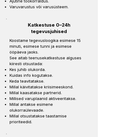
Ajutine töökorraldus.
Varuvarustus või varusüsteem.
Katkestuse 0–24h
tegevusjuhised
Koostame tegevusloogika esimese 15
minuti, esimese tunni ja esimese
ööpäeva jaoks.
See aitab teenusekatkestuse alguses
kiiresti otsustada:
Kes juhib olukorda.
Kuidas info kogutakse.
Keda teavitatakse.
Millal käivitatakse kriisimeeskond.
Millal kaasatakse partnerid.
Millised varuplaanid aktiveeritakse.
Millal antakse esimene
olukorraülevaade.
Millal otsustatakse taastamise
prioriteedid.