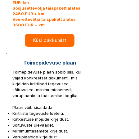
EUR km
Soojusettevõtja täispakett alates
2450 EUR + km
Vee-ettevõtja täispakett alates
3500 EUR + km
Küsi pakkumist
Toimepidevuse plaan
Toimepidevuse plaan sobib siis, kui
vajad konkreetset dokumenti, mis
kirjeldab kriitilised tegevused,
sõltuvused, miinimumtasemed,
varuplaanid ja taastamise loogika.
Plaan võib sisaldada:
Kriitiliste tegevuste loetelu.
Katkestuse mõjude kirjeldust.
Sõltuvuste ülevaadet.
Miinimumtasemete kirjeldust.
Varuplaanide kirjeldust.