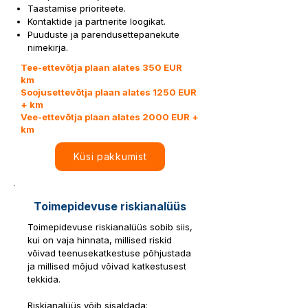
Taastamise prioriteete.
Kontaktide ja partnerite loogikat.
Puuduste ja parendusettepanekute
nimekirja.
Tee-ettevõtja plaan alates 350 EUR
km
Soojusettevõtja plaan alates 1250 EUR
+ km
Vee-ettevõtja plaan alates 2000 EUR +
km
Küsi pakkumist
Toimepidevuse riskianalüüs
Toimepidevuse riskianalüüs sobib siis,
kui on vaja hinnata, millised riskid
võivad teenusekatkestuse põhjustada
ja millised mõjud võivad katkestusest
tekkida.
Riskianalüüs võib sisaldada: