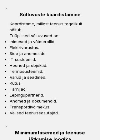
Sõltuvuste kaardistamine
Kaardistame, millest teenus tegelikult
sõltub.
Tüüpilised sõltuvused on:
Inimesed ja võtmerollid.
Elektrivarustus.
Side ja andmeside.
IT-süsteemid.
Hooned ja objektid.
Tehnosüsteemid.
Varud ja seadmed.
Kütus.
Tarnijad.
Lepingupartnerid.
Andmed ja dokumendid.
Transpordivõimekus.
Välised teenuseosutajad.
Miinimumtasemed ja teenuse
jätkamise loogika