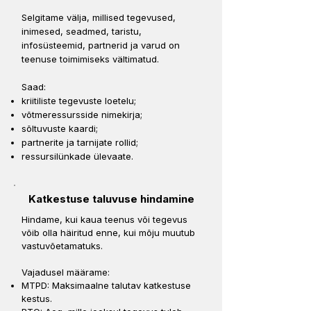
Selgitame välja, millised tegevused,
inimesed, seadmed, taristu,
infosüsteemid, partnerid ja varud on
teenuse toimimiseks vältimatud.
Saad:
kriitiliste tegevuste loetelu;
võtmeressursside nimekirja;
sõltuvuste kaardi;
partnerite ja tarnijate rollid;
ressursilünkade ülevaate.
Katkestuse taluvuse hindamine
Hindame, kui kaua teenus või tegevus
võib olla häiritud enne, kui mõju muutub
vastuvõetamatuks.
Vajadusel määrame:
MTPD: Maksimaalne talutav katkestuse
kestus.