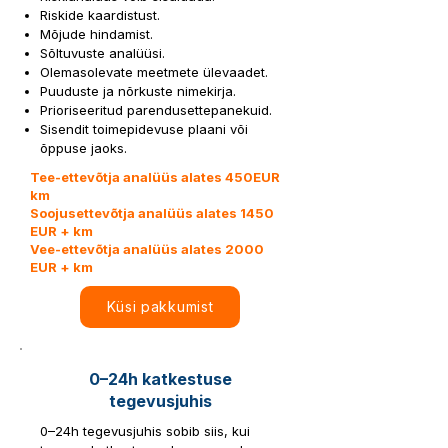
Riskide kaardistust.
Mõjude hindamist.
Sõltuvuste analüüsi.
Olemasolevate meetmete ülevaadet.
Puuduste ja nõrkuste nimekirja.
Prioriseeritud parendusettepanekuid.
Sisendit toimepidevuse plaani või
õppuse jaoks.
Tee-ettevõtja analüüs alates 450EUR
km
Soojusettevõtja analüüs alates 1450
EUR + km
Vee-ettevõtja analüüs alates 2000
EUR + km
Küsi pakkumist
0–24h katkestuse
tegevusjuhis
0–24h tegevusjuhis sobib siis, kui