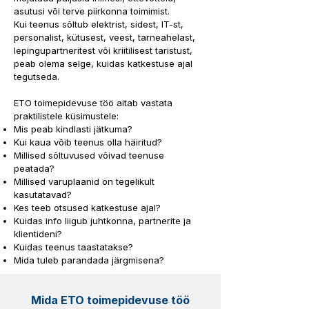
asutusi või terve piirkonna toimimist.
Kui teenus sõltub elektrist, sidest, IT-st,
personalist, kütusest, veest, tarneahelast,
lepingupartneritest või kriitilisest taristust,
peab olema selge, kuidas katkestuse ajal
tegutseda.
ETO toimepidevuse töö aitab vastata
praktilistele küsimustele:
Mis peab kindlasti jätkuma?
Kui kaua võib teenus olla häiritud?
Millised sõltuvused võivad teenuse
peatada?
Millised varuplaanid on tegelikult
kasutatavad?
Kes teeb otsused katkestuse ajal?
Kuidas info liigub juhtkonna, partnerite ja
klientideni?
Kuidas teenus taastatakse?
Mida tuleb parandada järgmisena?
Mida ETO toimepidevuse töö