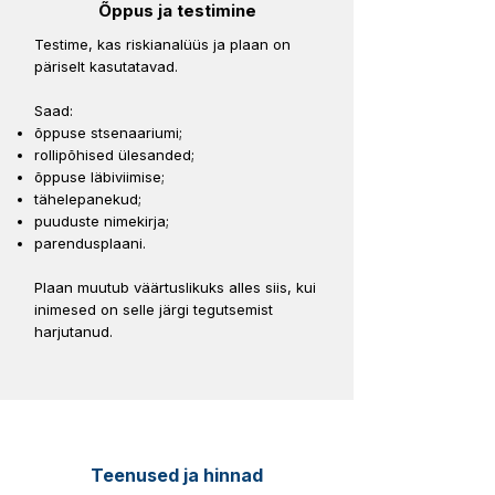
Õppus ja testimine
Testime, kas riskianalüüs ja plaan on
päriselt kasutatavad.
Saad:
õppuse stsenaariumi;
rollipõhised ülesanded;
õppuse läbiviimise;
tähelepanekud;
puuduste nimekirja;
parendusplaani.
Plaan muutub väärtuslikuks alles siis, kui
inimesed on selle järgi tegutsemist
harjutanud.
Teenused ja hinnad