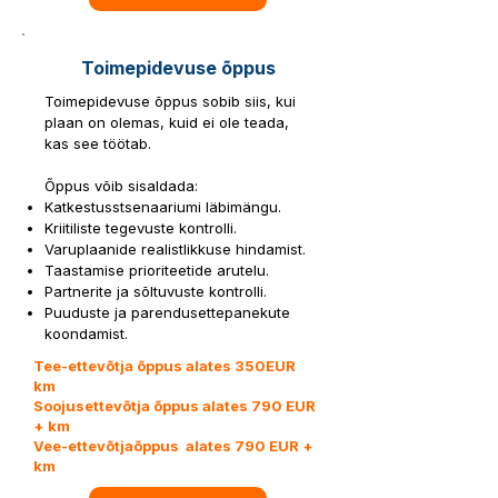
Toimepidevuse õppus
Toimepidevuse õppus sobib siis, kui
plaan on olemas, kuid ei ole teada,
kas see töötab.
Õppus võib sisaldada:
Katkestusstsenaariumi läbimängu.
Kriitiliste tegevuste kontrolli.
Varuplaanide realistlikkuse hindamist.
Taastamise prioriteetide arutelu.
Partnerite ja sõltuvuste kontrolli.
Puuduste ja parendusettepanekute
koondamist.
Tee-ettevõtja õppus alates 350EUR
km
Soojusettevõtja õppus alates 790 EUR
+ km
Vee-ettevõtjaõppus alates 790 EUR +
km