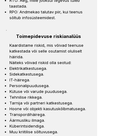
RTO: Aeg, mille jooksul tegevus tuleb
taastada.
RPO: Andmekao talutav piir, kui teenus
sõltub infosüsteemidest.
Toimepidevuse riskianalüüs
Kaardistame riskid, mis võivad teenuse
katkestada või selle osutamist oluliselt
häirida.
Näiteks võivad riskid olla seotud:
Elektrikatkestusega.
Sidekatkestusega.
IT-häirega.
Personalipuudusega.
Kütuse või varude puudusega.
Tehnilise rikkega.
Tarnija või partneri katkestusega.
Hoone või objekti kasutuskõlbmatusega.
Transpordihäirega.
Äärmusliku ilmaga.
Küberintsidendiga.
Muu kriitilise sõltuvusega.