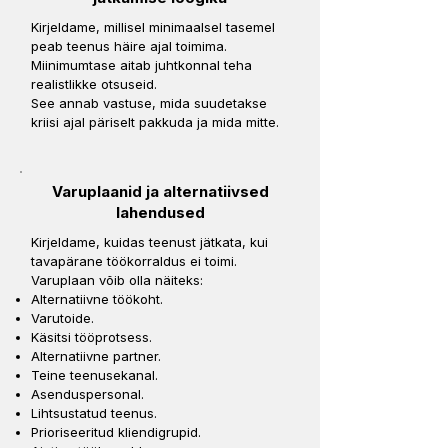
Kirjeldame, millisel minimaalsel tasemel
peab teenus häire ajal toimima.
Miinimumtase aitab juhtkonnal teha
realistlikke otsuseid.
See annab vastuse, mida suudetakse
kriisi ajal päriselt pakkuda ja mida mitte.
Varuplaanid ja alternatiivsed
lahendused
Kirjeldame, kuidas teenust jätkata, kui
tavapärane töökorraldus ei toimi.
Varuplaan võib olla näiteks:
Alternatiivne töökoht.
Varutoide.
Käsitsi tööprotsess.
Alternatiivne partner.
Teine teenusekanal.
Asenduspersonal.
Lihtsustatud teenus.
Prioriseeritud kliendigrupid.