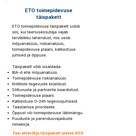
ETO toimepidevuse
täispakett
ETO toimepidevuse täispakett sobib
siis, kui teenuseosutaja vajab
terviklikku lahendust, mis seob
mõjuanalüüsi, riskianalüüsi,
toimepidevuse plaani, katkestuse
juhised ja õppuse.
Täispakett võib sisaldada:
BIA-d ehk mõjuanalüüsi.
Toimepidevuse riskianalüüsi.
Kriitiliste tegevuste kirjeldust.
Sõltuvuste ja partnerite kaardistust.
Toimepidevuse plaani.
Katkestuse 0–24h tegevusjuhiseid.
Taastamise prioriteete.
Õppust või toimepidevuse läbimängu.
Puuduste ja parendusvajaduste
nimekirja.
Tee-ettevõtja täispakett alates 650