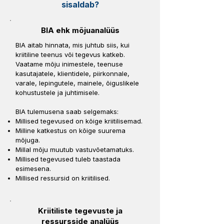
sisaldab?
BIA ehk mõjuanalüüs
BIA aitab hinnata, mis juhtub siis, kui
kriitiline teenus või tegevus katkeb.
Vaatame mõju inimestele, teenuse
kasutajatele, klientidele, piirkonnale,
varale, lepingutele, mainele, õiguslikele
kohustustele ja juhtimisele.
BIA tulemusena saab selgemaks:
Millised tegevused on kõige kriitilisemad.
Milline katkestus on kõige suurema
mõjuga.
Millal mõju muutub vastuvõetamatuks.
Millised tegevused tuleb taastada
esimesena.
Millised ressursid on kriitilised.
Kriitiliste tegevuste ja
ressursside analüüs