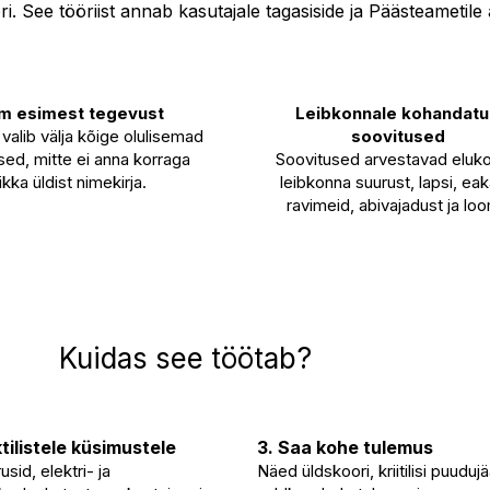
ri. See tööriist annab kasutajale tagasiside ja Päästeamet
m esimest tegevust
Leibkonnale kohandat
alib välja kõige olulisemad
soovitused
ed, mitte ei anna korraga
Soovitused arvestavad eluko
ikka üldist nimekirja.
leibkonna suurust, lapsi, eak
ravimeid, abivajadust ja loo
Kuidas see töötab?
tilistele küsimustele
3. Saa kohe tulemus
sid, elektri- ja
Näed üldskoori, kriitilisi puuduj