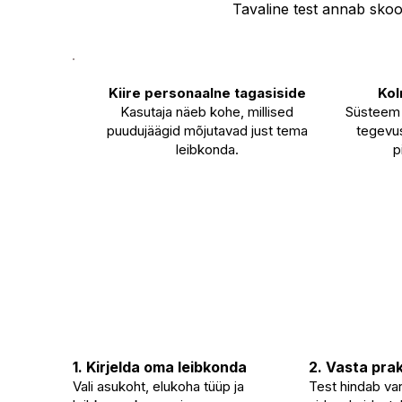
Tavaline test annab skoo
Kiire personaalne tagasiside
Kol
Kasutaja näeb kohe, millised
Süsteem v
puudujäägid mõjutavad just tema
tegevus
leibkonda.
p
1. Kirjelda oma leibkonda
2. Vasta prak
Vali asukoht, elukoha tüüp ja
Test hindab varu