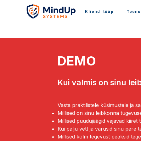
Kliendi tüüp
Teenu
DEMO
Kui valmis on sinu lei
Vasta praktilistele küsimustele ja s
Millised on sinu leibkonna tugevus
Millised puudujäägid vajavad kiiret
Kui palju vett ja varusid sinu pere t
Millised kolm tegevust peaksid te