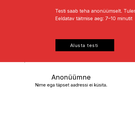
Testi saab teha anonüümselt. Tule
Eeldatav täitmise aeg: 7–10 minutit
Alusta testi
Anonüümne
Nime ega täpset aadressi ei küsita.