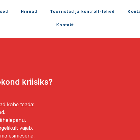
sed
Hinnad
Tööriistad ja kontroll-lehed
Kont
Kontakt
bkond kriisiks?
aad kohe teada:
ed.
 tähelepanu.
egelikult vajab.
gema esimesena.