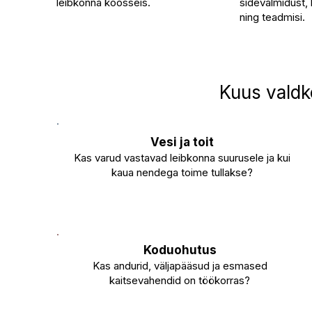
leibkonna koosseis.
sidevalmidust,
ning teadmisi.
Kuus valdk
Vesi ja toit
Kas varud vastavad leibkonna suurusele ja kui
kaua nendega toime tullakse?
Koduohutus
Kas andurid, väljapääsud ja esmased
kaitsevahendid on töökorras?