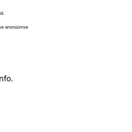
id.
akse anonüümse
nfo.