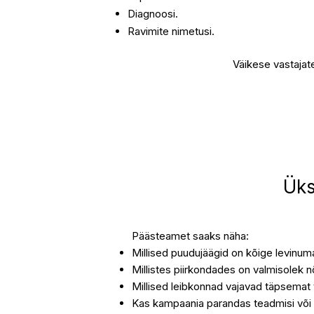
Diagnoosi.
Ravimite nimetusi.
Väikese vastajat
Üks
Päästeamet saaks näha:
Millised puudujäägid on kõige levinum
Millistes piirkondades on valmisolek 
Millised leibkonnad vajavad täpsemat 
Kas kampaania parandas teadmisi või 