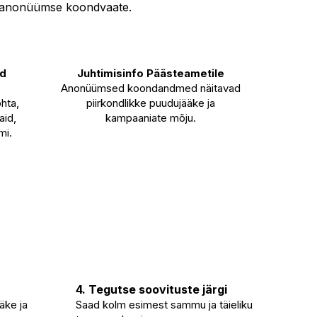
ile anonüümse koondvaate.
ud
Juhtimisinfo Päästeametile
Anonüümsed koondandmed näitavad
hta,
piirkondlikke puudujääke ja
aid,
kampaaniate mõju.
mi.
4. Tegutse soovituste järgi
ääke ja
Saad kolm esimest sammu ja täieliku