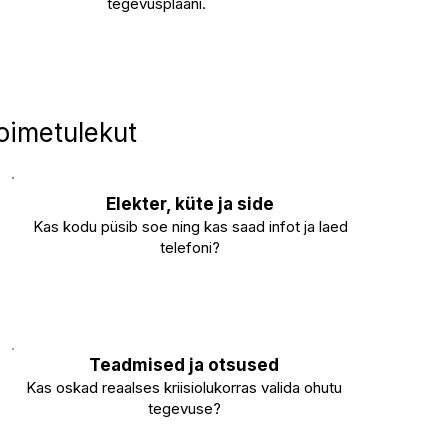
tegevusplaani.
oimetulekut
Elekter, küte ja side
Kas kodu püsib soe ning kas saad infot ja laed
telefoni?
Teadmised ja otsused
Kas oskad reaalses kriisiolukorras valida ohutu
tegevuse?