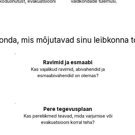
 koduohutust, evakuatsiooni
valdkondade tulemusi.
onda, mis mõjutavad sinu leibkonna t
Ravimid ja esmaabi
Kas vajalikud ravimid, abivahendid ja
esmaabivahendid on olemas?
Pere tegevusplaan
Kas pereliikmed teavad, mida varjumise või
evakuatsiooni korral teha?