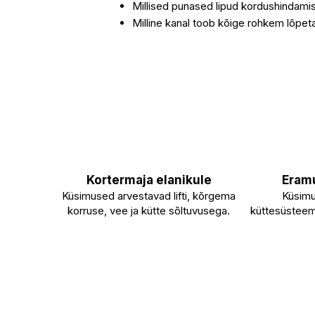
Millised punased lipud kordushindami
Milline kanal toob kõige rohkem lõpet
Kortermaja elanikule
Eramu
Küsimused arvestavad lifti, kõrgema
Küsimu
korruse, vee ja kütte sõltuvusega.
küttesüsteemi