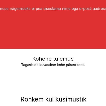
muse nägemiseks ei pea sisestama nime ega e-posti aadress
Kohene tulemus
Tagasiside kuvatakse kohe pärast testi.
Rohkem kui küsimustik