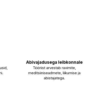
Abivajadusega leibkonnale
usid,
Tööriist arvestab ravimite,
i.
meditsiiniseadmete, liikumise ja
abistajatega.