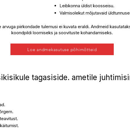
Leibkonna üldist koosseisu.
Valmisolekut mõjutavaid üldtunnuse
e arvuga piirkondade tulemusi ei kuvata eraldi. Andmeid kasutat
koondpildi loomiseks ja soovituste kohandamiseks.
Loe andmekasutuse põhimõtteid
ikisikule tagasiside. ametile juhtimisi
ad.
nõrgem.
teavitust.
käitumist.