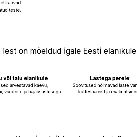
sel kaovad.
atud teste.
Test on mõeldud igale Eesti elanikule
 või talu elanikule
Lastega perele
sed arvestavad kaevu,
Soovitused hõlmavad laste var
, varutoite ja hajaasustusega.
kättesaamist ja evakuatsioon