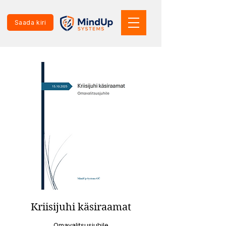
Saada kiri
Kriisijuhi käsiraamat
Omavalitsusjuhile