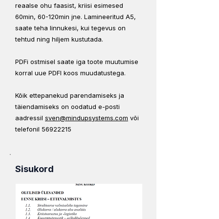
reaalse ohu faasist, kriisi esimesed
60min, 60-120min jne. Lamineeritud A5,
saate teha linnukesi, kui tegevus on
tehtud ning hiljem kustutada.
PDFi ostmisel saate iga toote muutumise
korral uue PDFI koos muudatustega.
Kõik ettepanekud parendamiseks ja
täiendamiseks on oodatud e-posti
aadressil
sven@mindupsystems.com
või
telefonil
56922215
Sisukord