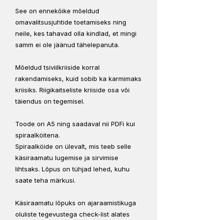
See on ennekõike mõeldud
omavalitsusjuhtide toetamiseks ning
neile, kes tahavad olla kindlad, et mingi
samm ei ole jäänud tähelepanuta.
Mõeldud tsiviilkriiside korral
rakendamiseks, kuid sobib ka karmimaks
kriisiks. Riigikaitseliste kriiside osa või
täiendus on tegemisel.
Toode on A5 ning saadaval nii PDFi kui
spiraalköitena.
Spiraalköide on ülevalt, mis teeb selle
käsiraamatu lugemise ja sirvimise
lihtsaks. Lõpus on tühjad lehed, kuhu
saate teha märkusi.
Käsiraamatu lõpuks on ajaraamistikuga
oluliste tegevustega check-list alates