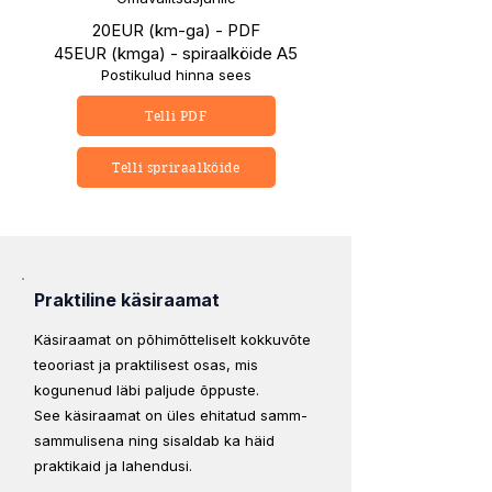
20EUR (km-ga) - PDF
45EUR (kmga) - spiraalköide A5
Postikulud hinna sees
Telli PDF
Telli spriraalköide
Praktiline käsiraamat
Käsiraamat on põhimõtteliselt kokkuvõte
teooriast ja praktilisest osas, mis
kogunenud läbi paljude õppuste.
See käsiraamat on üles ehitatud samm-
sammulisena ning sisaldab ka häid
praktikaid ja lahendusi.