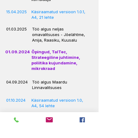
15.04.2025
Käsiraamatud versioon 1.0.1,
A4, 21 lehte
01.03.2025
Töö algus neljas
omavalitsuses - Jõelähtme,
Anija, Raasiku, Kuusalu
01.09.2024
Õpingud, TalTec,
Strateegiline juhtimine,
poliitika kujundamine,
mikrokraad
04.09.2024
Töö algus Maardu
Linnavalitsuses
01.10.2024
Käsiraamatud versioon 1.0,
A4, 54 lehte
21.11.2024
DELA 24 osaõppuste
korraldaja, hindaja
28.09.2023
Crevex23 korraldaja, 3