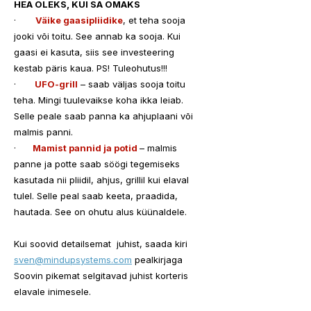
HEA OLEKS, KUI SA OMAKS
·       
Väike gaasipliidike
, et teha sooja 
jooki või toitu. See annab ka sooja. Kui 
gaasi ei kasuta, siis see investeering  
kestab päris kaua. PS! Tuleohutus!!!
·      
 UFO-grill
 – saab väljas sooja toitu 
teha. Mingi tuulevaikse koha ikka leiab. 
Selle peale saab panna ka ahjuplaani või 
malmis panni.
·      
Mamist pannid ja potid 
– malmis 
panne ja potte saab söögi tegemiseks 
kasutada nii pliidil, ahjus, grillil kui elaval 
tulel. Selle peal saab keeta, praadida, 
hautada. See on ohutu alus küünaldele. 
Kui soovid detailsemat  juhist, saada kiri 
sven@mindupsystems.com
 pealkirjaga 
Soovin pikemat selgitavad juhist korteris 
elavale inimesele.