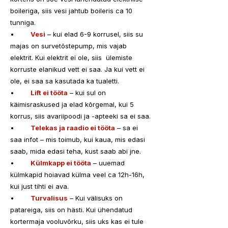
boileriga, siis vesi jahtub boileris ca 10 
tunniga.
•	
Vesi
 – kui elad 6-9 korrusel, siis su 
majas on survetõstepump, mis vajab 
elektrit. Kui elektrit ei ole, siis  ülemiste 
korruste elanikud vett ei saa. Ja kui vett ei 
ole, ei saa sa kasutada ka tualetti.
•	
Lift ei tööta
 – kui sul on 
käimisraskused ja elad kõrgemal, kui 5 
korrus, siis avariipoodi ja -apteeki sa ei saa.
•	
Telekas ja raadio ei tööta
 – sa ei 
saa infot – mis toimub, kui kaua, mis edasi 
saab, mida edasi teha, kust saab abi jne.
•	
Külmkapp ei tööta
 – uuemad 
külmkapid hoiavad külma veel ca 12h-16h, 
kui just tihti ei ava. 
•	
Turvalisus
 – Kui välisuks on 
patareiga, siis on hästi. Kui ühendatud 
kortermaja vooluvõrku, siis uks kas ei tule 