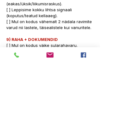
(eakas/üksik/liikumisraskus). 
[ ] Leppisime kokku lihtsa signaali 
(koputus/teatud kellaaeg).
[ ] Mul on kodus vähemalt 2 nädala ravimite 
varud nii lastele, täisealistele kui vanuritele.
9) RAHA + DOKUMENDID
[ ] Mul on kodus väike sularahavaru. 
[ ] Dokumendid/ravimid/võtmed/valgus on 
ühes “kriisipunktis”.
Kui soovid PDFi ühel lehel, saada kiri 
sven@mindupsystems.com
 pealkirjaga 
Soovin kontrollnimekirja PDFi
KRIITILISTE VARUDE NIMEKIRI
(keskküte, trassivesi)
VESI
[ ] Joogivesi 20-50l – 5l pudelivesi säilib 