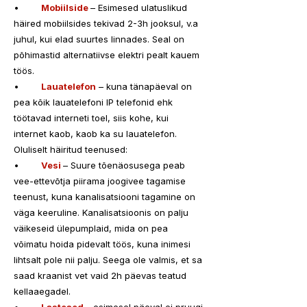
•	
Mobiilside 
– Esimesed ulatuslikud 
häired mobiilsides tekivad 2-3h jooksul, v.a 
juhul, kui elad suurtes linnades. Seal on 
põhimastid alternatiivse elektri pealt kauem 
töös. 
•	
Lauatelefon
 – kuna tänapäeval on 
pea kõik lauatelefoni IP telefonid ehk 
töötavad interneti toel, siis kohe, kui 
internet kaob, kaob ka su lauatelefon.
Oluliselt häiritud teenused:
•	
Vesi 
– Suure tõenäosusega peab 
vee-ettevõtja piirama joogivee tagamise 
teenust, kuna kanalisatsiooni tagamine on 
väga keeruline. Kanalisatsioonis on palju 
väikeseid ülepumplaid, mida on pea 
võimatu hoida pidevalt töös, kuna inimesi 
lihtsalt pole nii palju. Seega ole valmis, et sa 
saad kraanist vet vaid 2h päevas teatud 
kellaaegadel.