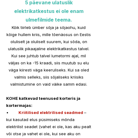
5 päevane ulatuslik 
elektrikatkestus ei ole enam 
ulmefilmide teema. 
Kõik tiirleb ümber sõja ja sõjaohu, kuid 
kõige hullem kriis, mille tõenäosus on Eestis 
oluliselt ja oluliselt suurem, kui sõda, on 
ulatuslik pikaajaline elektrikatkestus talvel. 
Kui see juhtub talvel lumetormi ajal, mil 
väljas on ka -15 kraadi, siis muutub su elu 
väga kiiresti väga keeruliseks. Kui sa oled 
valmis selleks, siis sõjaliseks kriisiks 
valmistumine on vaid väike samm edasi. 
KOHE katkevad teenused korteris ja 
kortermajas:
•	
Kriitilised elektrilised seadmed 
– 
kui kasutad elus püsimiseks mõnda 
elektrilist seadet (vahet ei ole, kas aku pealt 
või otse ja vahet ei ole, kui see aku on 