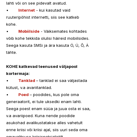
lahti või on see pidevalt avatud. 
•	
Internet
 - kui kasutad vaid 
ruuteripõhist internetti, siis see katkeb 
kohe. 
•	
Mobiilside
 - Väiksemates kohtades 
võib kohe tekkida olulisi häireid mobiilsides. 
Seega kasuta SMSi ja ära kasuta Ö, Ü, Õ, Ä 
tähte. 
KOHE katkevad teenused väljapool 
kortermaja:
•	
Tanklad 
– tanklad ei saa väljastada 
kütust, v.a avariitanklad. 
•	
Poed 
– poodides, kus pole oma 
generaatorit, ei tule uksedki enam lahti. 
Seega poest enam süüa ja juua osta ei saa, 
v.a avariipoed. Kuna nende poodide 
asukohad avalikustatakse alles vahetult 
enne kriisi või kriisi ajal, siis uuri seda oma 
omavalitsuse kriisispetsialistilt. 