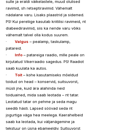
sulle ja eraldi väikelastele, muud olulised 
ravimid, sh retseptiravimid. Vähemalt 
nädalane varu. Lisaks plaastrid ja sidemed. 
PS! Kui pereliige kasutab kriitilisi ravimeid, nt 
diabeediravimid, siis ka nende varu võiks 
vähemalt talvel olla kodus suurem.
·       
Valgus
 – pealamp, taskulamp, 
patareid.
·      
Info
 – patareiga raadio, mille peale on 
kirjutatud Vikerraadio sagedus. PS! Raadiot 
saab kuulata ka autos.
·       
Toit
– kohe kasutamiseks mõeldud 
toidud on head – konservid, suitsuvorst, 
müsli jne, kuid ära alahinda neid 
toiduained, mida saab leotada – nt tatar. 
Leotatud tatar on pehme ja seda magu 
seedib hästi. Lapsed söövad seda nt 
jogurtiga väga hea meelega. Kaerahelbeid 
saab ka leotada, kui väljanägemine ja 
tekstuur on üsna ebameeldiv. Suitsuvorst 