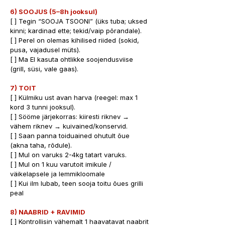
6) SOOJUS (5–8h jooksul)
[ ] Tegin “SOOJA TSOONI” (üks tuba; uksed 
kinni; kardinad ette; tekid/vaip põrandale). 
[ ] Perel on olemas kihilised riided (sokid, 
pusa, vajadusel müts). 
[ ] Ma EI kasuta ohtlikke soojendusviise 
(grill, süsi, vale gaas).
7) TOIT
[ ] Külmiku ust avan harva (reegel: max 1 
kord 3 tunni jooksul). 
[ ] Sööme järjekorras: kiiresti riknev → 
vähem riknev → kuivained/konservid.
[ ] Saan panna toiduained ohutult õue 
(akna taha, rõdule).
[ ] Mul on varuks 2-4kg tatart varuks.
[ ] Mul on 1 kuu varutoit imikule / 
väikelapsele ja lemmikloomale
[ ] Kui ilm lubab, teen sooja toitu õues grilli 
peal
8) NAABRID + RAVIMID
[ ] Kontrollisin vähemalt 1 haavatavat naabrit 