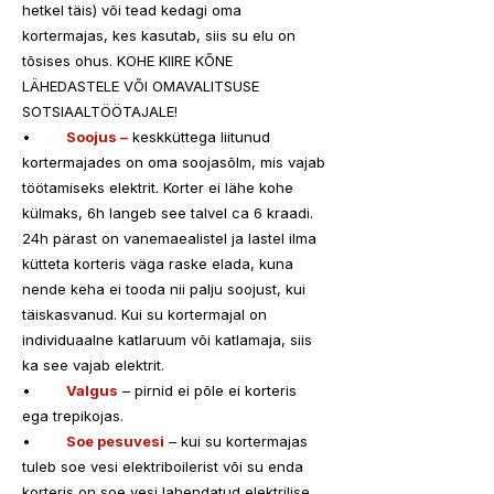
hetkel täis) või tead kedagi oma 
kortermajas, kes kasutab, siis su elu on 
tõsises ohus. KOHE KIIRE KÕNE 
LÄHEDASTELE VÕI OMAVALITSUSE 
SOTSIAALTÖÖTAJALE! 
•	
Soojus –
 keskküttega liitunud 
kortermajades on oma soojasõlm, mis vajab 
töötamiseks elektrit. Korter ei lähe kohe 
külmaks, 6h langeb see talvel ca 6 kraadi. 
24h pärast on vanemaealistel ja lastel ilma 
kütteta korteris väga raske elada, kuna 
nende keha ei tooda nii palju soojust, kui 
täiskasvanud. Kui su kortermajal on 
individuaalne katlaruum või katlamaja, siis 
ka see vajab elektrit.
•	
Valgus
 – pirnid ei põle ei korteris 
ega trepikojas. 
•	
Soe pesuvesi
 – kui su kortermajas 
tuleb soe vesi elektriboilerist või su enda 
korteris on soe vesi lahendatud elektrilise 