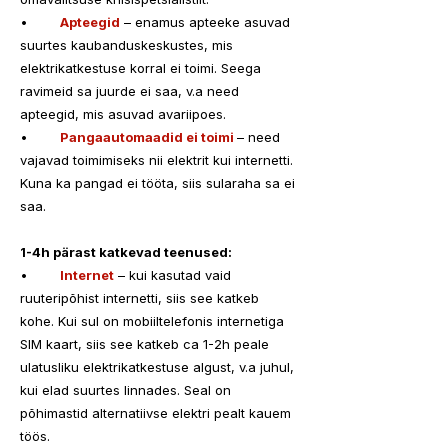
•	
Apteegid
 – enamus apteeke asuvad 
suurtes kaubanduskeskustes, mis 
elektrikatkestuse korral ei toimi. Seega 
ravimeid sa juurde ei saa, v.a need 
apteegid, mis asuvad avariipoes.
•	
Pangaautomaadid ei toimi 
– need 
vajavad toimimiseks nii elektrit kui internetti. 
Kuna ka pangad ei tööta, siis sularaha sa ei 
saa.
1-4h pärast katkevad teenused:
•	
Internet
 – kui kasutad vaid 
ruuteripõhist internetti, siis see katkeb 
kohe. Kui sul on mobiiltelefonis internetiga 
SIM kaart, siis see katkeb ca 1-2h peale 
ulatusliku elektrikatkestuse algust, v.a juhul, 
kui elad suurtes linnades. Seal on 
põhimastid alternatiivse elektri pealt kauem 
töös.