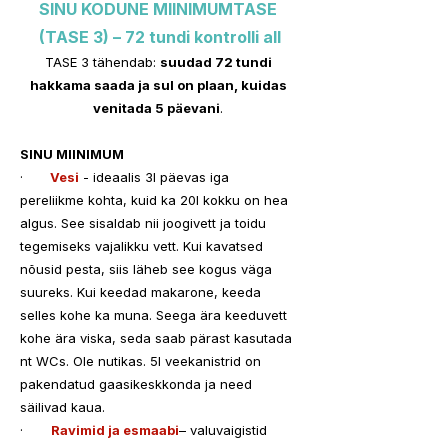
SINU KODUNE MIINIMUMTASE 
(TASE 3) – 72 tundi kontrolli all
TASE 3 tähendab: 
suudad 72 tundi 
hakkama saada ja sul on plaan, kuidas 
venitada 5 päevani
. 
SINU MIINIMUM
·      
 Vesi
 - ideaalis 3l päevas iga 
pereliikme kohta, kuid ka 20l kokku on hea 
algus. See sisaldab nii joogivett ja toidu 
tegemiseks vajalikku vett. Kui kavatsed 
nõusid pesta, siis läheb see kogus väga 
suureks. Kui keedad makarone, keeda 
selles kohe ka muna. Seega ära keeduvett 
kohe ära viska, seda saab pärast kasutada 
nt WCs. Ole nutikas. 5l veekanistrid on 
pakendatud gaasikeskkonda ja need 
säilivad kaua.
·       
Ravimid ja esmaabi
– valuvaigistid 