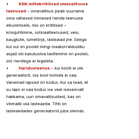
•	
Kõik mittekriitilised omavalitsuse 
teenused
 – omavalitsus peab suunama 
oma vähesed inimesed nende teenuste 
elluviimisele, mis on kriitilised – 
kriisijuhtimine, sotsiaalteenused, vesi, 
kaugküte, lumetõrje, lasteaiad jne. Seega 
kui sul on pooleli mingi maakorraldusliku 
asjad või kasutusloa taotlemine on pooleli, 
siis nendega ei tegeleta.
•	
Haridusteenus
 – kui koolil ei ole 
generaatorit, siis kool toimida ei saa. 
Vanemad lapsed on kodus. Kui sa tead, et 
su laps ei saa kodus ise veel iseseisvalt 
hakkama, uuri omavalitsustest, kas on 
võimalik viia lasteaeda. Tihti on 
lasteaedades generaatorid juba olemas.