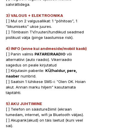
salvrättidega.
3) VALGUS + ELEKTROONIKA
[ ] Mul on 2 valgusallikat: 1 “põhitoas”, 1 
“liikumiseks” ukse juures. 
[ ] Tõmbasin TV/ruuteri/tundlikud seadmed 
pistikust välja (pinge taastumise risk).
4) INFO (enne kui andmeside/mobiil kaob)
[ ] Panin valmis 
PATAREIRAADIO
 või 
alternatiivi (auto raadio). Vikerraadio 
sagedus on peale kirjutatud
[ ] Kirjutasin paberile: 
KÜ/haldur, pere, 
naaber
 numbrid. 
[ ] Saatsin 1 lühikese SMS-i: “Olen OK. Hoian 
akut. Annan marku hiljem” kasutamata 
täpitähti.
5) AKU JUHTIMINE
[ ] Telefon on säästurežiimil (ekraan 
tumedam, internet, wifi ja Bluetooth väljas). 
[ ] Akupank(akud) on täis laetud (kuni veel 
sai).