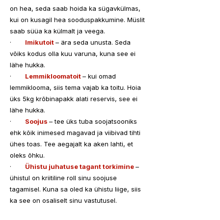
on hea, seda saab hoida ka sügavkülmas, 
kui on kusagil hea sooduspakkumine. Müslit 
saab süüa ka külmalt ja veega.
·      
Imikutoit
– ära seda unusta. Seda 
võiks kodus olla kuu varuna, kuna see ei 
lähe hukka.
·       
Lemmikloomatoit
– kui omad 
lemmiklooma, siis tema vajab ka toitu. Hoia 
üks 5kg krõbinapakk alati reservis, see ei 
lähe hukka.
·       
Soojus 
– tee üks tuba soojatsooniks 
ehk kõik inimesed magavad ja viibivad tihti 
ühes toas. Tee aegajalt ka aken lahti, et 
oleks õhku.
·       
Ühistu juhatuse tagant torkimine
– 
ühistul on kriitiline roll sinu soojuse 
tagamisel. Kuna sa oled ka ühistu liige, siis 
ka see on osaliselt sinu vastutusel.