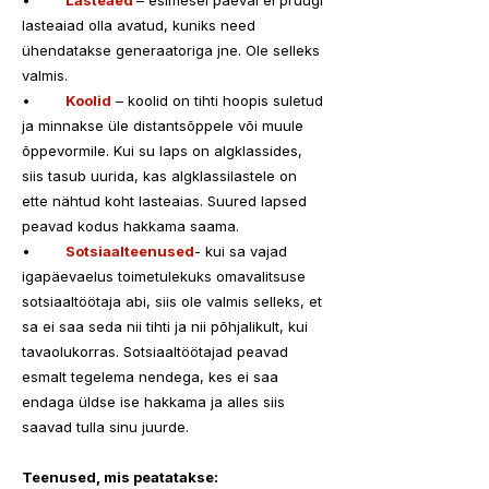
•	
Lasteaed 
– esimesel päeval ei pruugi 
lasteaiad olla avatud, kuniks need 
ühendatakse generaatoriga jne. Ole selleks 
valmis.
•	
Koolid
 – koolid on tihti hoopis suletud 
ja minnakse üle distantsõppele või muule 
õppevormile. Kui su laps on algklassides, 
siis tasub uurida, kas algklassilastele on 
ette nähtud koht lasteaias. Suured lapsed 
peavad kodus hakkama saama.
•	
Sotsiaalteenused
- kui sa vajad 
igapäevaelus toimetulekuks omavalitsuse 
sotsiaaltöötaja abi, siis ole valmis selleks, et 
sa ei saa seda nii tihti ja nii põhjalikult, kui 
tavaolukorras. Sotsiaaltöötajad peavad 
esmalt tegelema nendega, kes ei saa 
endaga üldse ise hakkama ja alles siis 
saavad tulla sinu juurde.
Teenused, mis peatatakse: