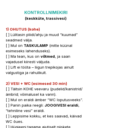
KONTROLLNIMEKIRI
(keskküte, trassivesi)
1) OHUTUS (kohe)
[ ] Lülitasin pliidi/ahju ja muud “kuumad” 
seadmed välja. 
[ ] Mul on 
TASKULAMP
 (mitte küünal 
esimeseks lahenduseks). 
[ ] Ma tean, kus on 
võtmed
, ja saan 
vajadusel kiiresti väljuda. 
[ ] Lift ei tööta – liigun trepikojas ainult 
valgustiga ja rahulikult.
2) VESI + WC (esimesed 30 min)
[ ] Täitsin KOHE veevaru (pudelid/kanistrid/
ämbrid; võimalusel ka vann). 
[ ] Mul on eraldi ämber “WC loputusveeks”. 
[ ] Panin paika reegli: 
JOOGIVESI eraldi
, 
“tehniline vesi” eraldi.
[ ] Leppisime kokku, et kes saavad, käivad 
WC õues.
[ ] Hügieeni tagame ajutiselt niiskete 