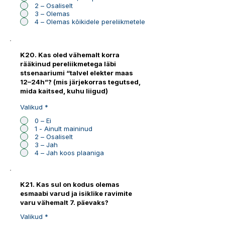
2 – Osaliselt
3 – Olemas
4 – Olemas kõikidele pereliikmetele
K20. Kas oled vähemalt korra
rääkinud pereliikmetega läbi
stsenaariumi “talvel elekter maas
12–24h”? (mis järjekorras tegutsed,
mida kaitsed, kuhu liigud)
Valikud
*
0 – Ei
1 - Ainult maininud
2 – Osaliselt
3 – Jah
4 – Jah koos plaaniga
K21. Kas sul on kodus olemas
esmaabi varud ja isiklike ravimite
varu vähemalt 7. päevaks?
Valikud
*