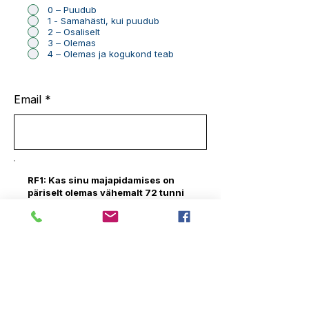
0 – Puudub
1 - Samahästi, kui puudub
2 – Osaliselt
3 – Olemas
4 – Olemas ja kogukond teab
Email
RF1: Kas sinu majapidamises on
päriselt olemas vähemalt 72 tunni
joogivee varu kõigile
pereliikmetele?
Valikud
*
Jah
Ei