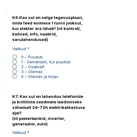
K6.Kas sul on selge tegevusplaan,
mida teed esimese 1 tunni jooksul,
kui elekter ära läheb? (nt kontroll,
kaitsed, info, naabrid,
varulahendused)
Valikud
*
0 – Puudub
1 - Samahästi, kui puudub
2 – Osaliselt
3 – Olemas
4 – Olemas ja kirjas
K7. Kas sul on lahendus telefonide
ja kriitiliste seadmete laadimiseks
vähemalt 24–72h elektrikatkestuse
ajal?
(nt powerbankid, inverter,
generaator, auto)
Valikud
*