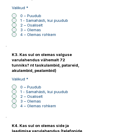
Valikud
*
0 – Puudub
1 - Samahästi, kui puudub
2 – Osaliselt
3 – Olemas
4 – Olemas rohkem
K3. Kas sul on olemas valguse
varulahendus vähemalt 72
tunniks? nt taskulambid, patareid,
akulambid, pealambid)
Valikud
*
0 – Puudub
1 - Samahästi, kui puudub
2 – Osaliselt
3 – Olemas
4 – Olemas rohkem
K4. Kas sul on olemas side ja
laadimise varulahendus (telefonide