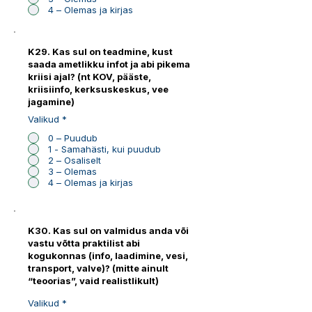
4 – Olemas ja kirjas
K29. Kas sul on teadmine, kust
saada ametlikku infot ja abi pikema
kriisi ajal? (nt KOV, pääste,
kriisiinfo, kerksuskeskus, vee
jagamine)
Valikud
*
0 – Puudub
1 - Samahästi, kui puudub
2 – Osaliselt
3 – Olemas
4 – Olemas ja kirjas
K30. Kas sul on valmidus anda või
vastu võtta praktilist abi
kogukonnas (info, laadimine, vesi,
transport, valve)? (mitte ainult
“teoorias”, vaid realistlikult)
Valikud
*