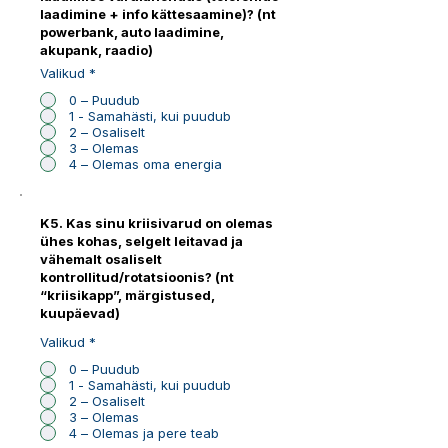
laadimine + info kättesaamine)? (nt
powerbank, auto laadimine,
akupank, raadio)
Valikud
*
0 – Puudub
1 - Samahästi, kui puudub
2 – Osaliselt
3 – Olemas
4 – Olemas oma energia
K5. Kas sinu kriisivarud on olemas
ühes kohas, selgelt leitavad ja
vähemalt osaliselt
kontrollitud/rotatsioonis? (nt
“kriisikapp”, märgistused,
kuupäevad)
Valikud
*
0 – Puudub
1 - Samahästi, kui puudub
2 – Osaliselt
3 – Olemas
4 – Olemas ja pere teab