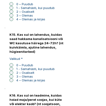
0 – Puudub
1 - Samahästi, kui puudub
2 – Osaliselt
3 – Olemas
4 – Olemas ja kirjas
K15. Kas sul on lahendus, kuidas
saad hakkama kanalisatsiooni või
WC kasutuse häirega 24–72h? (nt
kuivkäimla, ajutine lahendus,
hügieenitarbed)
Valikud
*
0 – Puudub
1 - Samahästi, kui puudub
2 – Osaliselt
3 – Olemas
4 – Olemas ja kirjas
K16. Kas sul on teadmine, kuidas
hoiad maja/peret soojas, kui küte
või elekter kaob? (nt soojatsoon,