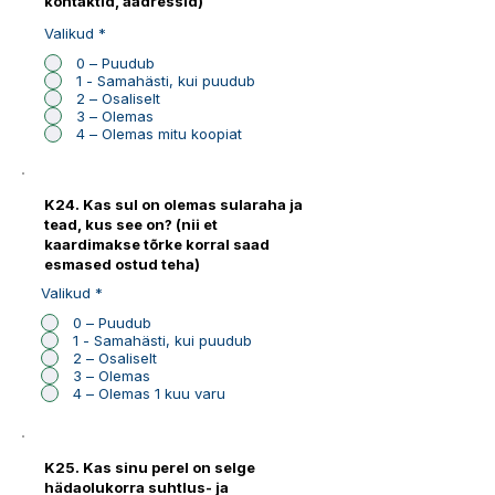
kontaktid, aadressid)
Valikud
*
0 – Puudub
1 - Samahästi, kui puudub
2 – Osaliselt
3 – Olemas
4 – Olemas mitu koopiat
K24. Kas sul on olemas sularaha ja
tead, kus see on? (nii et
kaardimakse tõrke korral saad
esmased ostud teha)
Valikud
*
0 – Puudub
1 - Samahästi, kui puudub
2 – Osaliselt
3 – Olemas
4 – Olemas 1 kuu varu
K25. Kas sinu perel on selge
hädaolukorra suhtlus- ja