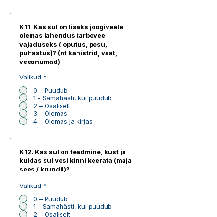
K11. Kas sul on lisaks joogiveele
olemas lahendus tarbevee
vajaduseks (loputus, pesu,
puhastus)? (nt kanistrid, vaat,
veeanumad)
Valikud
*
0 – Puudub
1 - Samahästi, kui puudub
2 – Osaliselt
3 – Olemas
4 – Olemas ja kirjas
K12. Kas sul on teadmine, kust ja
kuidas sul vesi kinni keerata (maja
sees / krundil)?
Valikud
*
0 – Puudub
1 - Samahästi, kui puudub
2 – Osaliselt