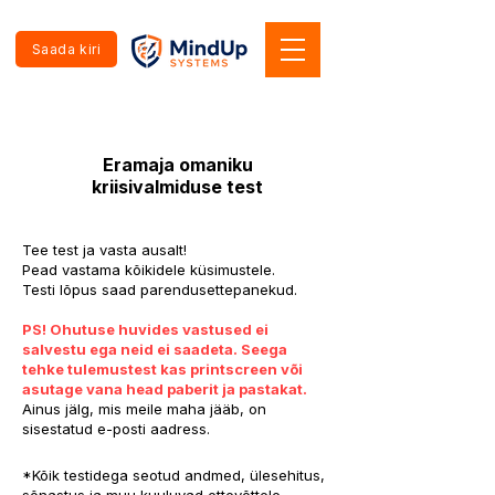
Saada kiri
Eramaja omaniku
kriisivalmiduse test
Tee test ja vasta ausalt!
Pead vastama kõikidele küsimustele.
Testi lõpus saad parendusettepanekud.
PS! Ohutuse huvides vastused ei
salvestu ega neid ei saadeta. Seega
tehke tulemustest kas printscreen või
asutage vana head paberit ja pastakat.
Ainus jälg, mis meile maha jääb, on
sisestatud e-posti aadress.
*Kõik testidega seotud andmed, ülesehitus,