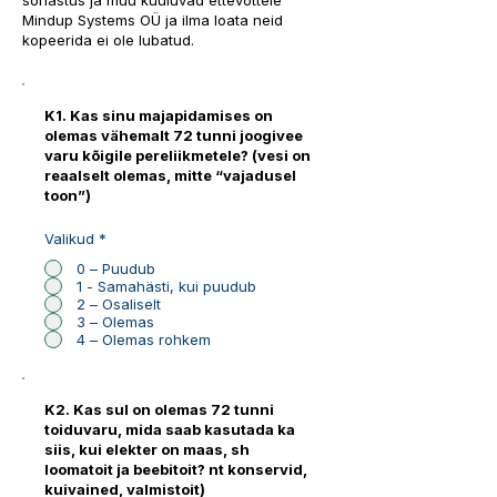
sõnastus ja muu kuuluvad ettevõttele
Mindup Systems OÜ ja ilma loata neid
kopeerida ei ole lubatud.
K1. Kas sinu majapidamises on
olemas vähemalt 72 tunni joogivee
varu kõigile pereliikmetele? (vesi on
reaalselt olemas, mitte “vajadusel
toon”)
Valikud
*
0 – Puudub
1 - Samahästi, kui puudub
2 – Osaliselt
3 – Olemas
4 – Olemas rohkem
K2. Kas sul on olemas 72 tunni
toiduvaru, mida saab kasutada ka
siis, kui elekter on maas, sh
loomatoit ja beebitoit? nt konservid,
kuivained, valmistoit)