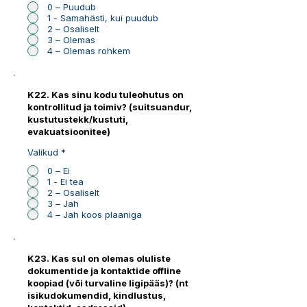
0 – Puudub
1 - Samahästi, kui puudub
2 – Osaliselt
3 – Olemas
4 – Olemas rohkem
K22. Kas sinu kodu tuleohutus on
kontrollitud ja toimiv? (suitsuandur,
kustutustekk/kustuti,
evakuatsioonitee)
Valikud
*
0 – Ei
1 - Ei tea
2 – Osaliselt
3 – Jah
4 – Jah koos plaaniga
K23. Kas sul on olemas oluliste
dokumentide ja kontaktide offline
koopiad (või turvaline ligipääs)? (nt
isikudokumendid, kindlustus,