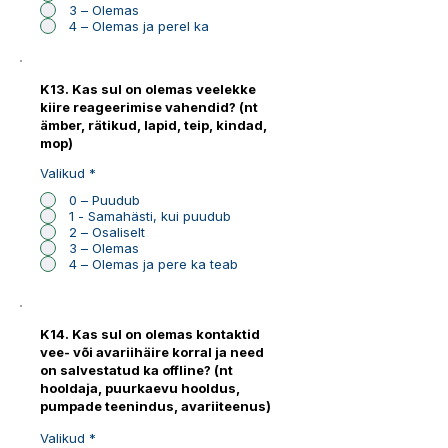
3 – Olemas
4 – Olemas ja perel ka
K13. Kas sul on olemas veelekke
kiire reageerimise vahendid? (nt
ämber, rätikud, lapid, teip, kindad,
mop)
Valikud
*
0 – Puudub
1 - Samahästi, kui puudub
2 – Osaliselt
3 – Olemas
4 – Olemas ja pere ka teab
K14. Kas sul on olemas kontaktid
vee- või avariihäire korral ja need
on salvestatud ka offline? (nt
hooldaja, puurkaevu hooldus,
pumpade teenindus, avariiteenus)
Valikud
*