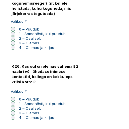
kogunemisreegel? (nt kellele
helistada, kuhu koguneda, mis
järjekorras tegutseda)
Valikud
*
0 – Puudub
1 - Samahästi, kui puudub
2 – Osaliselt
3 – Olemas
4 – Olemas ja kirjas
K26. Kas sul on olemas vähemalt 2
naabri või lähedase inimese
kontaktid, kellega on kokkulepe
kriisi korral?
Valikud
*
0 – Puudub
1 - Samahästi, kui puudub
2 – Osaliselt
3 – Olemas
4 – Olemas ja kirjas