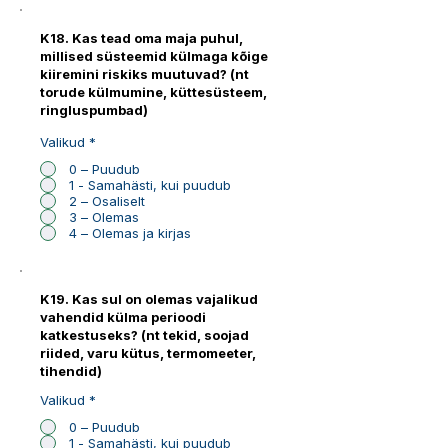
K18. Kas tead oma maja puhul,
millised süsteemid külmaga kõige
kiiremini riskiks muutuvad? (nt
torude külmumine, küttesüsteem,
ringluspumbad)
Valikud
*
0 – Puudub
1 - Samahästi, kui puudub
2 – Osaliselt
3 – Olemas
4 – Olemas ja kirjas
K19. Kas sul on olemas vajalikud
vahendid külma perioodi
katkestuseks? (nt tekid, soojad
riided, varu kütus, termomeeter,
tihendid)
Valikud
*
0 – Puudub
1 - Samahästi, kui puudub