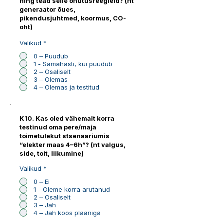
ning tead selle ohutusreegleid? (nt
generaator õues,
pikendusjuhtmed, koormus, CO-
oht)
Valikud
*
0 – Puudub
1 - Samahästi, kui puudub
2 – Osaliselt
3 – Olemas
4 – Olemas ja testitud
K10. Kas oled vähemalt korra
testinud oma pere/maja
toimetulekut stsenaariumis
“elekter maas 4–6h”? (nt valgus,
side, toit, liikumine)
Valikud
*
0 – Ei
1 - Oleme korra arutanud
2 – Osaliselt
3 – Jah
4 – Jah koos plaaniga