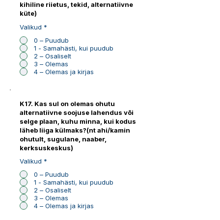
kihiline riietus, tekid, alternatiivne
küte)
Valikud
*
0 – Puudub
1 - Samahästi, kui puudub
2 – Osaliselt
3 – Olemas
4 – Olemas ja kirjas
K17. Kas sul on olemas ohutu
alternatiivne soojuse lahendus või
selge plaan, kuhu minna, kui kodus
läheb liiga külmaks?(nt ahi/kamin
ohutult, sugulane, naaber,
kerksuskeskus)
Valikud
*
0 – Puudub
1 - Samahästi, kui puudub
2 – Osaliselt
3 – Olemas
4 – Olemas ja kirjas