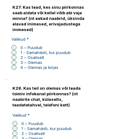
K27. Kas tead, kes sinu piirkonnas
saab aidata või kellel võib abi vaja
minna? (nt eakad naabrid, üksinda
elavad inimesed, erivajadustega
inimesed)
Valikud
*
0 – Puudub
1 - Samahästi, kui puudub
2 – Osaliselt
3 – Olemas
4 – Olemas ja kirjas
K28. Kas teil on olemas või teada
toimiv infokanal piirkonnas? (nt
naabrite chat, külaselts,
teadetetahvel, telefoni kett)
Valikud
*
0 – Puudub
1 - Samahästi, kui puudub
2 – Osaliselt
3 – Olemas