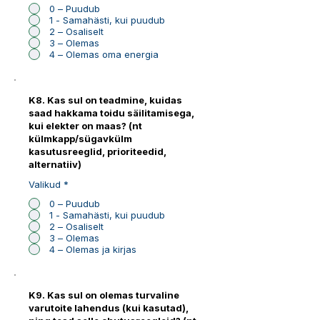
0 – Puudub
1 - Samahästi, kui puudub
2 – Osaliselt
3 – Olemas
4 – Olemas oma energia
K8. Kas sul on teadmine, kuidas
saad hakkama toidu säilitamisega,
kui elekter on maas? (nt
külmkapp/sügavkülm
kasutusreeglid, prioriteedid,
alternatiiv)
Valikud
*
0 – Puudub
1 - Samahästi, kui puudub
2 – Osaliselt
3 – Olemas
4 – Olemas ja kirjas
K9. Kas sul on olemas turvaline
varutoite lahendus (kui kasutad),